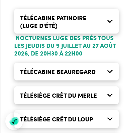
TÉLÉCABINE PATINOIRE
(LUGE D'ÉTÉ)
NOCTURNES LUGE DES PRÉS TOUS
OUVERTURE LE
LES JEUDIS DU 9 JUILLET AU 27 AOÛT
WEEK-END
2026, DE 20H30 À 22H00
tous les week-
13H45-17H30
ends du 14 juin
TÉLÉCABINE BEAUREGARD
au 21 septembre
OUVERTURE
OUVERTURE LE
TÉLÉSIÈGE CRÊT DU MERLE
EN
WEEK-END
CONTINU
10H00-12H30 ET
tous les week-
9H30-17H30
Tous les jours
13H45-18H30
ends du 14 juin
OUVERTURE LE
TÉLÉSIÈGE CRÊT DU LOUP
du 1er juillet
au 21 septembre
WEEK-END
au 30 août
tous les week-
9H30-17H15