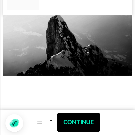
-
-
CONTINUE
CONTINUE
Partners