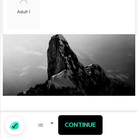
Adult 1
-
-
CONTINUE
CONTINUE