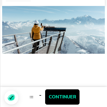
-
-
Partenaires
CONTINUER
CONTINUER