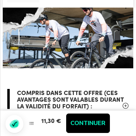
COMPRIS DANS CETTE OFFRE (CES
AVANTAGES SONT VALABLES DURANT
LA VALIDITÉ DU FORFAIT) :
11,30 €
11,30 €
CONTINUER
CONTINUER