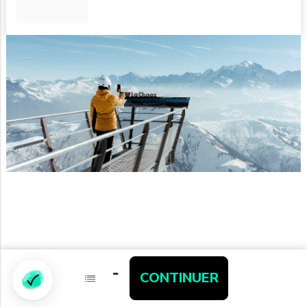
-
-
CONTINUER
CONTINUER
Partenaires