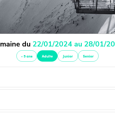
maine du
22/01/2024 au 28/01/2
- 5 ans
Adulte
Junior
Senior