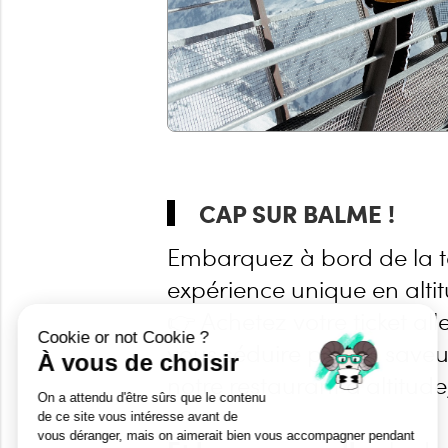
CAP SUR BALME !
Embarquez à bord de la 
expérience unique en alti
👉 Achetez votre ticket all
vous séduire par les save
notre restaurant d’altitude